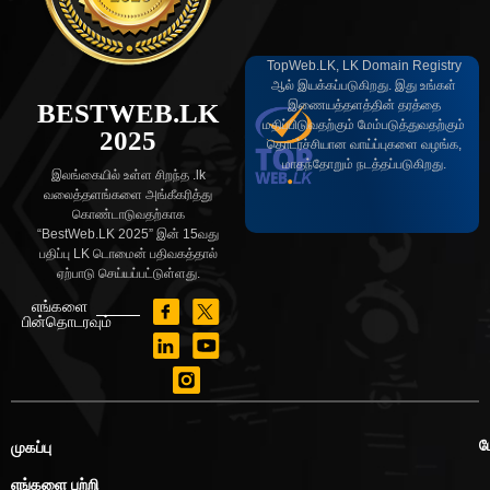
TopWeb.LK, LK Domain Registry
ஆல் இயக்கப்படுகிறது. இது உங்கள்
இணையத்தளத்தின் தரத்தை
BESTWEB.LK
மதிப்பிடுவதற்கும் மேம்படுத்துவதற்கும்
2025
தொடர்ச்சியான வாய்ப்புகளை வழங்க,
மாதந்தோறும் நடத்தப்படுகிறது.
இலங்கையில் உள்ள சிறந்த .lk
வலைத்தளங்களை அங்கீகரித்து
கொண்டாடுவதற்காக
“BestWeb.LK 2025” இன் 15வது
பதிப்பு LK டொமைன் பதிவகத்தால்
ஏற்பாடு செய்யப்பட்டுள்ளது.
எங்களை
பின்தொடரவும்
ப
முகப்பு
எங்களை பற்றி