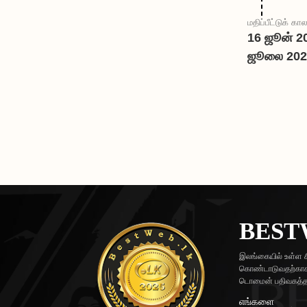
மதிப்பீட்டுக் கால
16 ஜூன் 20
ஜூலை 202
BEST
இலங்கையில் உள்ள ச
கொண்டாடுவதற்காக 
டொமைன் பதிவகத்தால
எங்களை