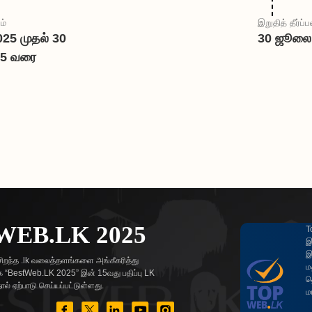
ம்
இறுதித் தீர்ப்பள
25 முதல் 30
30 ஜூலை
5 வரை
WEB.LK 2025
T
இ
இ
ிறந்த .lk வலைத்தளங்களை அங்கீகரித்து
ம
“BestWeb.LK 2025” இன் 15வது பதிப்பு LK
த
் ஏற்பாடு செய்யப்பட்டுள்ளது.
ம