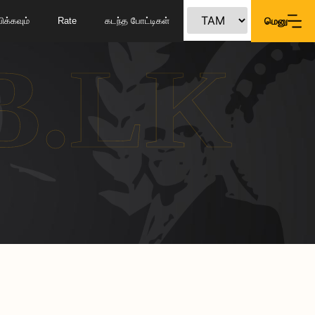
க்கவும்
Rate
கடந்த போட்டிகள்
மெனு
B.LK