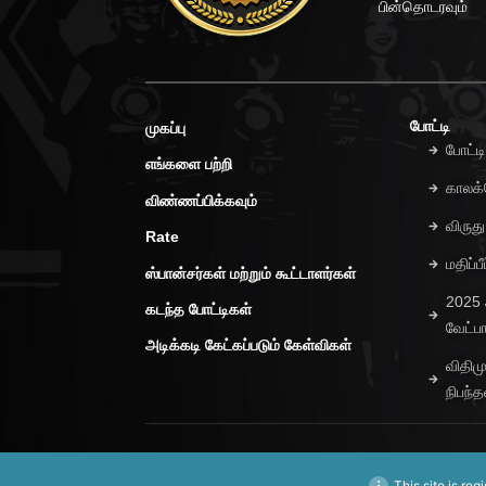
பின்தொடரவும்
போட்டி
முகப்பு
போட்ட
எங்களை பற்றி
காலக்
விண்ணப்பிக்கவும்
விருத
Rate
மதிப்
ஸ்பான்சர்கள் மற்றும் கூட்டாளர்கள்
2025
கடந்த போட்டிகள்
வேட்ப
அடிக்கடி கேட்கப்படும் கேள்விகள்
விதிம
நிபந
This site is reg