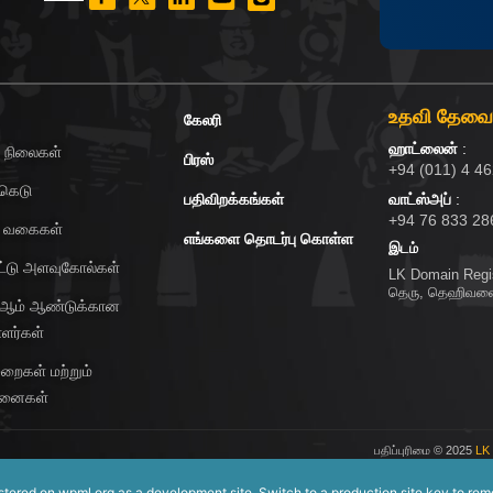
உதவி தேவ
கேலரி
ஹாட்லைன்
:
ி நிலைகள்
பிரஸ்
+94 (011) 4 4
கெடு
பதிவிறக்கங்கள்
வாட்ஸ்அப்
:
+94 76 833 28
ு வகைகள்
எங்களை தொடர்பு கொள்ள
இடம்
பீட்டு அளவுகோல்கள்
LK Domain Regis
தெரு, தெஹிவள
 ஆம் ஆண்டுக்கான
ாளர்கள்
ுறைகள் மற்றும்
்தனைகள்
பதிப்புரிமை
© 2025
LK
istered on
wpml.org
as a development site. Switch to a production site key to
rem