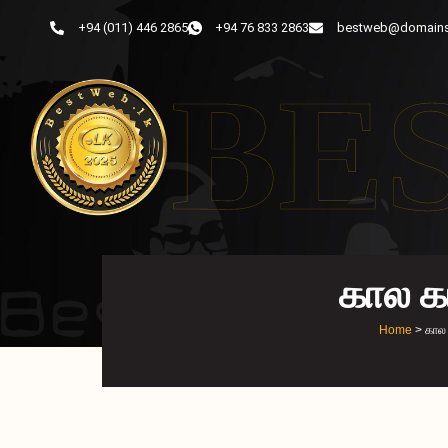
+94 (011) 446 2865
+94 76 833 2863
bestweb@domains
BE
கால கட
Home
> கால 