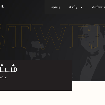
.lk
முகப்பு
போட்டி
விண்ணப்பி
STWE
்டம்
கட்டம்