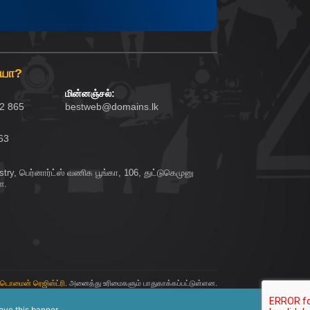
ையா?
மின்னஞ்சல்:
62 865
bestweb@domains.lk
63
try, பெர்னார்ட்ஸ் வணிக பூங்கா, 106, துட்டுகெமுனு
ை.
 டொமைன் ரெஜிஸ்ட்ரி.
அனைத்து உரிமைகளும் பாதுகாக்கப்பட்டுள்ளன.
ove this banner
.