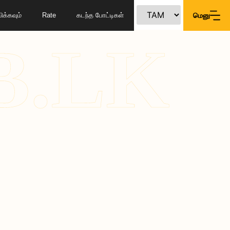
க்கவும்
Rate
கடந்த போட்டிகள்
மெனு
B.LK