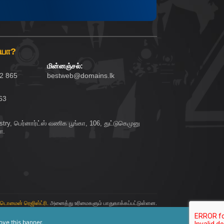
ையா?
மின்னஞ்சல்:
62 865
bestweb@domains.lk
63
try, பெர்னார்ட்ஸ் வணிக பூங்கா, 106, துட்டுகெமுனு
ை.
 டொமைன் ரெஜிஸ்ட்ரி.
அனைத்து உரிமைகளும் பாதுகாக்கப்பட்டுள்ளன.
ove this banner
.