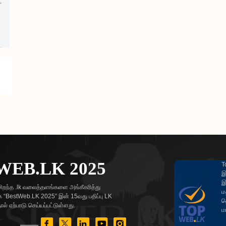
WEB.LK 2025
T
இ
இ
ிறந்த .lk வலைத்தளங்களை அங்கீகரித்து
ம
“BestWeb.LK 2025” இன் 15வது பதிப்பு LK
த
் ஏற்பாடு செய்யப்பட்டுள்ளது.
ம