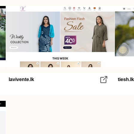
lavivente.lk
tiesh.lk