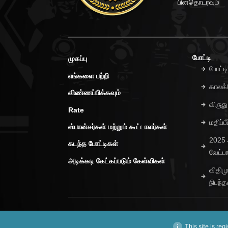
பின்தொடரவும்
போட்டி
முகப்பு
போட்ட
எங்களை பற்றி
காலக்
விண்ணப்பிக்கவும்
விருத
Rate
மதிப்
ஸ்பான்சர்கள் மற்றும் கூட்டாளர்கள்
2025
கடந்த போட்டிகள்
வேட்ப
அடிக்கடி கேட்கப்படும் கேள்விகள்
விதிம
நிபந
This site is reg