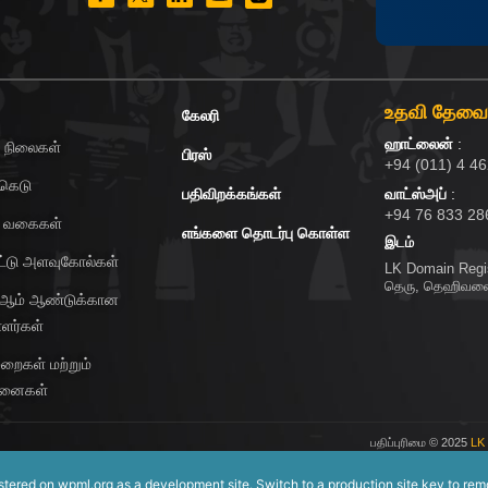
உதவி தேவ
கேலரி
ஹாட்லைன்
:
ி நிலைகள்
பிரஸ்
+94 (011) 4 4
கெடு
பதிவிறக்கங்கள்
வாட்ஸ்அப்
:
+94 76 833 28
ு வகைகள்
எங்களை தொடர்பு கொள்ள
இடம்
பீட்டு அளவுகோல்கள்
LK Domain Regis
தெரு, தெஹிவள
 ஆம் ஆண்டுக்கான
ாளர்கள்
ுறைகள் மற்றும்
்தனைகள்
பதிப்புரிமை
© 2025
LK
istered on
wpml.org
as a development site. Switch to a production site key to
rem