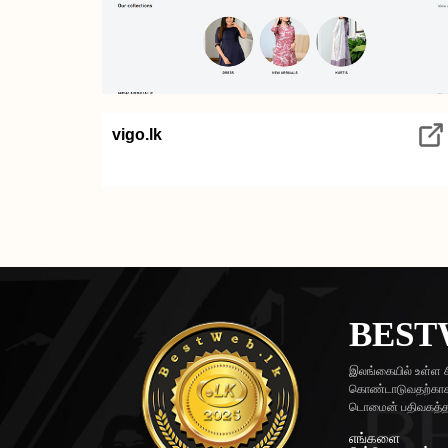
vigo.lk
BEST
இலங்கையில் உள்ள ச
கொண்டாடுவதற்காக 
டொமைன் பதிவகத்தால
எங்களை