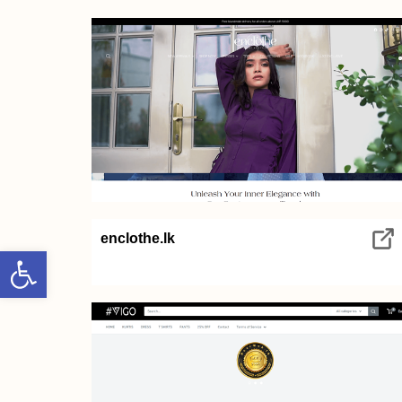
enclothe.lk
Open toolbar