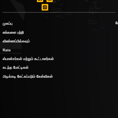
ப
முகப்பு
எங்களை பற்றி
விண்ணப்பிக்கவும்
Rate
ஸ்பான்சர்கள் மற்றும் கூட்டாளர்கள்
கடந்த போட்டிகள்
அடிக்கடி கேட்கப்படும் கேள்விகள்