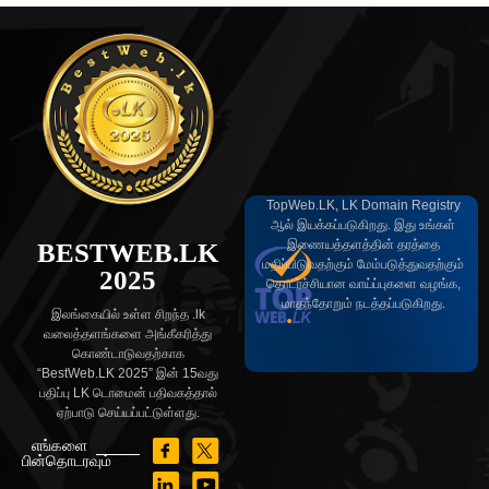
TopWeb.LK, LK Domain Registry
ஆல் இயக்கப்படுகிறது. இது உங்கள்
இணையத்தளத்தின் தரத்தை
BESTWEB.LK
மதிப்பிடுவதற்கும் மேம்படுத்துவதற்கும்
2025
தொடர்ச்சியான வாய்ப்புகளை வழங்க,
மாதந்தோறும் நடத்தப்படுகிறது.
இலங்கையில் உள்ள சிறந்த .lk
வலைத்தளங்களை அங்கீகரித்து
கொண்டாடுவதற்காக
“BestWeb.LK 2025” இன் 15வது
பதிப்பு LK டொமைன் பதிவகத்தால்
ஏற்பாடு செய்யப்பட்டுள்ளது.
எங்களை
பின்தொடரவும்