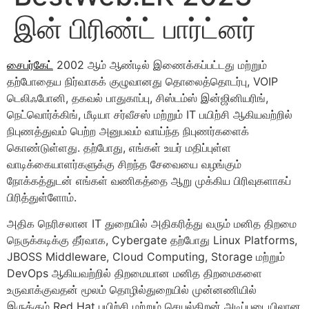
இன் பிரிண்ட் பார்ட்னர்
சைபர்கேட்
2002 ஆம் ஆண்டில் இணைக்கப்பட்டது மற்றும்
தற்போதைய நிர்வாகக் குழுவானது தொலைத்தொடர்பு, VOIP
டெலிஃபோனி, தகவல் பாதுகாப்பு, சிஸ்டம்ஸ் இன்ஜினியரிங்,
நெட்வொர்க்கிங், மீடியா சர்வீசஸ் மற்றும் IT பயிற்சி ஆகியவற்றில்
நிபுணத்துவம் பெற்ற அனுபவம் வாய்ந்த நிபுணர்களைக்
கொண்டுள்ளது. தற்போது, ​​எங்கள் உயர் மதிப்புள்ள
வாடிக்கையாளர்களுக்கு சிறந்த சேவையை வழங்கும்
நோக்கத்துடன் எங்கள் வணிகத்தை ஆறு முக்கிய பிரிவுகளாகப்
பிரித்துள்ளோம்.
அதிக நெரிசலான IT துறையில் அதிகரித்து வரும் மனித திறமை
நெருக்கடிக்கு தீர்வாக, Cybergate தற்போது Linux Platforms,
JBOSS Middleware, Cloud Computing, Storage மற்றும்
DevOps ஆகியவற்றில் திறமையான மனித திறமைகளை
உருவாக்குவதன் மூலம் தொழில்துறையில் முன்னணியில்
இருக்கும் Red Hat பயிற்சி மற்றும் செயல்திறன் அடிப்படையிலான