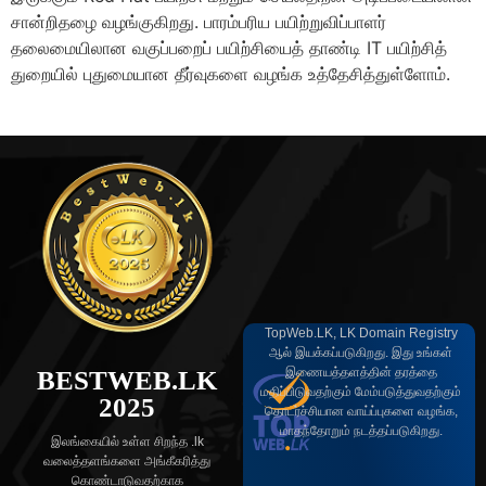
சான்றிதழை வழங்குகிறது. பாரம்பரிய பயிற்றுவிப்பாளர்
தலைமையிலான வகுப்பறைப் பயிற்சியைத் தாண்டி IT பயிற்சித்
துறையில் புதுமையான தீர்வுகளை வழங்க உத்தேசித்துள்ளோம்.
TopWeb.LK, LK Domain Registry
ஆல் இயக்கப்படுகிறது. இது உங்கள்
இணையத்தளத்தின் தரத்தை
BESTWEB.LK
மதிப்பிடுவதற்கும் மேம்படுத்துவதற்கும்
2025
தொடர்ச்சியான வாய்ப்புகளை வழங்க,
மாதந்தோறும் நடத்தப்படுகிறது.
இலங்கையில் உள்ள சிறந்த .lk
வலைத்தளங்களை அங்கீகரித்து
கொண்டாடுவதற்காக