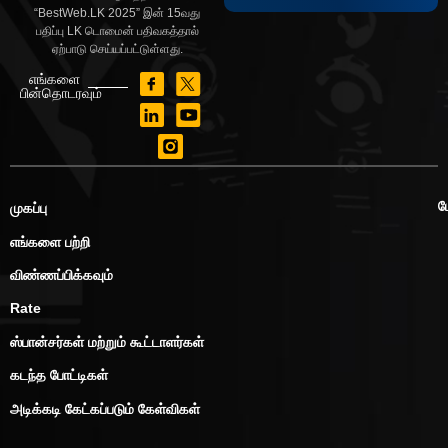
“BestWeb.LK 2025” இன் 15வது
பதிப்பு LK டொமைன் பதிவகத்தால்
ஏற்பாடு செய்யப்பட்டுள்ளது.
எங்களை
பின்தொடரவும்
ப
முகப்பு
எங்களை பற்றி
விண்ணப்பிக்கவும்
Rate
ஸ்பான்சர்கள் மற்றும் கூட்டாளர்கள்
கடந்த போட்டிகள்
அடிக்கடி கேட்கப்படும் கேள்விகள்