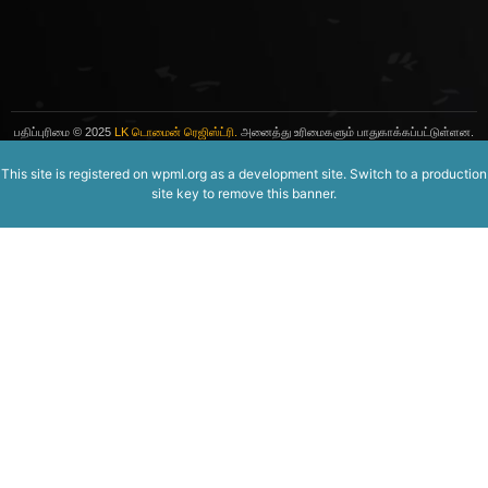
பதிப்புரிமை
© 2025
LK டொமைன் ரெஜிஸ்ட்ரி.
அனைத்து உரிமைகளும் பாதுகாக்கப்பட்டுள்ளன.
This site is registered on
wpml.org
as a development site. Switch to a production
site key to
remove this banner
.