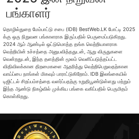
பங்காளர்
தொழில்துறை மேம்பாட்டு சபை (IDB) BestWeb.LK போட்டி 2025
க்கு ஒரு நிறுவன பங்காளராக இருப்பதில் பெருமைப்படுகிறது.
2024 ஆம் ஆண்டில் ஒட்டுமொத்த தங்க வெற்றியாளராக
வெற்றியின் உச்சத்தை அனுபவித்ததுடன், ஆறு விருதுகளை
வென்றதுடன், இந்த தளத்தின் மூலம் வெளிப்படுத்தப்பட்ட
விதிவிலக்கான திறமைகளை ஆதரித்து வெற்றிபெறுவதற்கான
வாய்ப்பை நாங்கள் மிகவும் பாராட்டுகிறோம். IDB இலங்கையில்
டிஜிட்டல் சிறப்பம்சத்தை வளர்ப்பதற்கு உறுதிபூண்டுள்ளது மற்றும்
இந்த ஆண்டு நிகழ்வில் முக்கிய பங்கை வகிப்பதில் பெருமிதம்
கொள்கிறது.