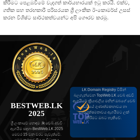
කිරීමට පෙළඹවීමේ වැදගත් කාර්යභාරයක් ඉටු කරයි. එක්ව,
ගතික සහ තරඟකාරී පරිසරයක ශ්‍රී ලාංකික ඊ-කොමර්ස් උසස්
කරන විශිෂ්ට සාර්ථකත්වයන්ට අපි ගෞරව කරමු.
LK Domain Registry විසින්
බලගැන්වෙන TopWeb.LK වෙබ් අඩවි
ඇගයීමේ ක්‍රියාවලිය මඟින් ඔබගේ වෙබ්
BESTWEB.LK
අඩවියේ ගුණාත්මකභාවය හා
2025
කාර්යක්ෂමතාවය ඇගයීමට ලක්
කිරීමට ඔබට හැකිවේ.
ශ්‍රී ලංකාවේ හොඳම .lk වෙබ් අඩවි
ඇගයීම සඳහා BestWeb.LK 2025
මෙවර 15 වන වරට පැවැත්වේ.