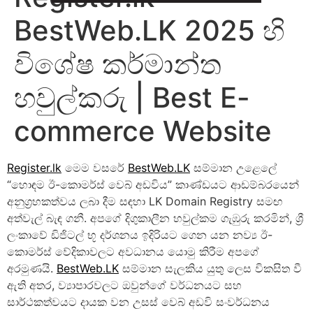
BestWeb.LK 2025 හි
විශේෂ කර්මාන්ත
හවුල්කරු | Best E-
commerce Website
Register.lk
මෙම වසරේ
BestWeb.LK
සම්මාන උළෙලේ
“හොඳම ඊ-කොමර්ස් වෙබ් අඩවිය” කාණ්ඩයට ආඩම්බරයෙන්
අනුග්‍රහකත්වය ලබා දීම සඳහා LK Domain Registry සමඟ
අත්වැල් බැඳ ගනී. අපගේ දිගුකාලීන හවුල්කම ගැඹුරු කරමින්, ශ්‍රී
ලංකාවේ ඩිජිටල් භූ දර්ශනය ඉදිරියට ගෙන යන නව්‍ය ඊ-
කොමර්ස් වේදිකාවලට අවධානය යොමු කිරීම අපගේ
අරමුණයි.
BestWeb.LK
සම්මාන සැලකිය යුතු ලෙස විකසිත වී
ඇති අතර, ව්‍යාපාරවලට ඔවුන්ගේ වර්ධනයට සහ
සාර්ථකත්වයට දායක වන උසස් වෙබ් අඩවි සංවර්ධනය