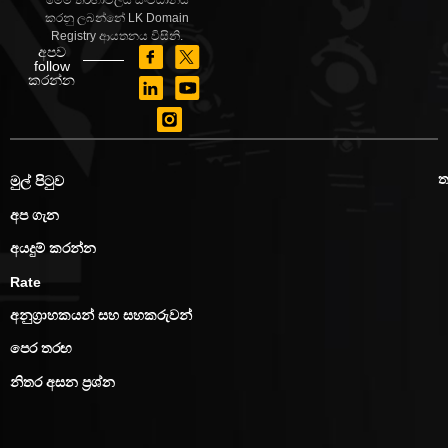
මෙම තරඟාවලිය සංවිධානය
කරනු ලබන්නේ LK Domain
Registry ආයතනය විසිනි.
අපව
follow
කරන්න
මුල් පිටුව
අප ගැන
අයදුම් කරන්න
Rate
අනුග්‍රාහකයන් සහ සහකරුවන්
පෙර තරඟ
නිතර අසන ප්‍රශ්න