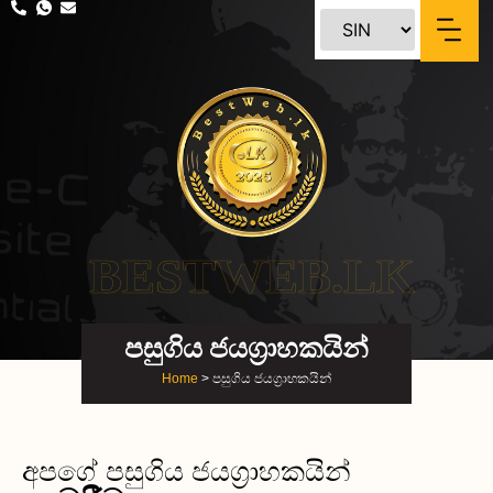
BESTWEB.LK
පසුගිය ජයග්‍රාහකයින්
Home
> පසුගිය ජයග්‍රාහකයින්
අපගේ පසුගිය ජයග්‍රාහකයින්