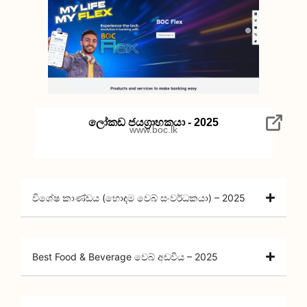
ලෝකඩ ජයග්‍රාහකයා - 2025
www.boc.lk
විශේෂ කාණ්ඩය (හොඳම වෙබ් සංවර්ධකයා) – 2025
Best Food & Beverage වෙබ් අඩවිය – 2025