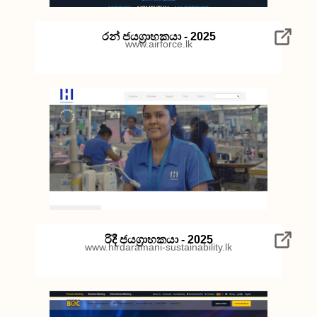
රන් ජයග්‍රාහකයා - 2025
www.airforce.lk
රිදී ජයග්‍රාහකයා - 2025
www.hirdaramani-sustainability.lk