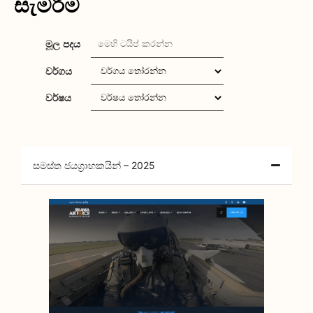
මූල පදය
වර්ගය
වර්ෂය
සමස්ත ජයග්‍රාහකයින් – 2025