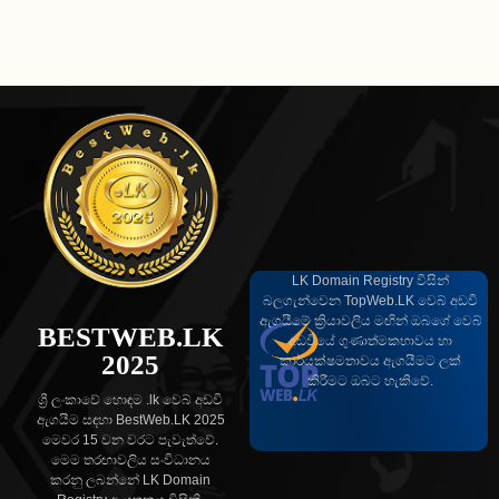
LK Domain Registry විසින්
බලගැන්වෙන TopWeb.LK වෙබ් අඩවි
ඇගයීමේ ක්‍රියාවලිය මඟින් ඔබගේ වෙබ්
BESTWEB.LK
අඩවියේ ගුණාත්මකභාවය හා
2025
කාර්යක්ෂමතාවය ඇගයීමට ලක්
කිරීමට ඔබට හැකිවේ.
ශ්‍රී ලංකාවේ හොඳම .lk වෙබ් අඩවි
ඇගයීම සඳහා BestWeb.LK 2025
මෙවර 15 වන වරට පැවැත්වේ.
මෙම තරඟාවලිය සංවිධානය
කරනු ලබන්නේ LK Domain