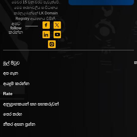
මෙවර 15 වන වරට පැවැත්වේ.
මෙම තරඟාවලිය සංවිධානය
කරනු ලබන්නේ LK Domain
Registry ආයතනය විසිනි.
අපව
follow
කරන්න
මුල් පිටුව
අප ගැන
අයදුම් කරන්න
Rate
අනුග්‍රාහකයන් සහ සහකරුවන්
පෙර තරඟ
නිතර අසන ප්‍රශ්න