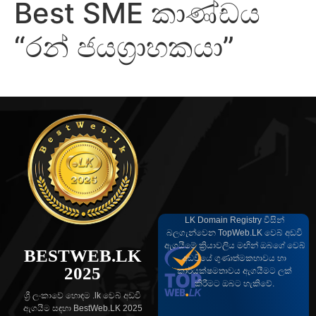
Best SME කාණ්ඩය
“රන් ජයග්‍රාහකයා”
LK Domain Registry විසින්
බලගැන්වෙන TopWeb.LK වෙබ් අඩවි
ඇගයීමේ ක්‍රියාවලිය මඟින් ඔබගේ වෙබ්
BESTWEB.LK
අඩවියේ ගුණාත්මකභාවය හා
2025
කාර්යක්ෂමතාවය ඇගයීමට ලක්
කිරීමට ඔබට හැකිවේ.
ශ්‍රී ලංකාවේ හොඳම .lk වෙබ් අඩවි
ඇගයීම සඳහා BestWeb.LK 2025