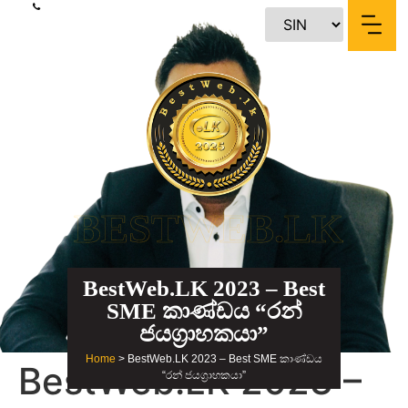
content
BESTWEB.LK
BestWeb.LK 2023 – Best
SME කාණ්ඩය “රන්
ජයග්‍රාහකයා”
Home
> BestWeb.LK 2023 – Best SME කාණ්ඩය
BestWeb.LK 2023 –
“රන් ජයග්‍රාහකයා”